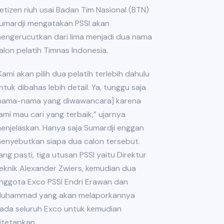
etizen riuh usai Badan Tim Nasional (BTN)
umardji mengatakan PSSI akan
engerucutkan dari lima menjadi dua nama
alon pelatih Timnas Indonesia.
Kami akan pilih dua pelatih terlebih dahulu
ntuk dibahas lebih detail. Ya, tunggu saja
nama-nama yang diwawancara] karena
ami mau cari yang terbaik,” ujarnya
enjelaskan. Hanya saja Sumardji enggan
enyebutkan siapa dua calon tersebut.
ang pasti, tiga utusan PSSI yaitu Direktur
eknik Alexander Zwiers, kemudian dua
nggota Exco PSSI Endri Erawan dan
uhammad yang akan melaporkannya
ada seluruh Exco untuk kemudian
itetapkan.