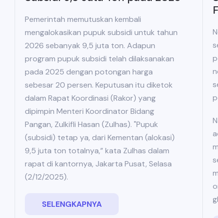
Pemerintah memutuskan kembali
N
mengalokasikan pupuk subsidi untuk tahun
s
2026 sebanyak 9,5 juta ton. Adapun
p
program pupuk subsidi telah dilaksanakan
n
pada 2025 dengan potongan harga
s
sebesar 20 persen. Keputusan itu diketok
p
dalam Rapat Koordinasi (Rakor) yang
dipimpin Menteri Koordinator Bidang
N
Pangan, Zulkifli Hasan (Zulhas). "Pupuk
a
(subsidi) tetap ya, dari Kementan (alokasi)
m
9,5 juta ton totalnya,” kata Zulhas dalam
s
rapat di kantornya, Jakarta Pusat, Selasa
m
(2/12/2025).
o
g
SELENGKAPNYA