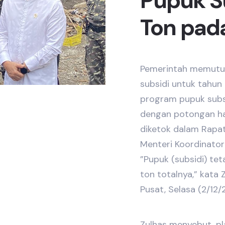
Pupuk Su
Ton pad
Pemerintah memutus
subsidi untuk tahun
program pupuk subsi
dengan potongan ha
diketok dalam Rapat
Menteri Koordinator 
”Pupuk (subsidi) tet
ton totalnya,” kata 
Pusat, Selasa (2/12/
Zulhas menyebut, pl