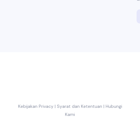
Kebijakan Privacy
|
Syarat dan Ketentuan
|
Hubungi
Kami
Copyright 2025-2030 ©
mmclub.org