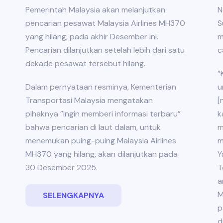
Pemerintah Malaysia akan melanjutkan
N
pencarian pesawat Malaysia Airlines MH370
S
yang hilang, pada akhir Desember ini.
m
Pencarian dilanjutkan setelah lebih dari satu
c
dekade pesawat tersebut hilang.
”
Dalam pernyataan resminya, Kementerian
u
Transportasi Malaysia mengatakan
[
pihaknya ”ingin memberi informasi terbaru”
k
bahwa pencarian di laut dalam, untuk
m
menemukan puing-puing Malaysia Airlines
m
MH370 yang hilang, akan dilanjutkan pada
Y
30 Desember 2025.
T
a
M
SELENGKAPNYA
p
d